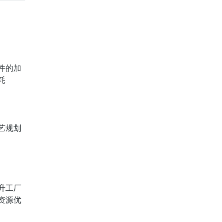
件的加
耗
艺规划
升工厂
资源优