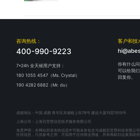
咨询热线：
客户和技
400-990-9223
hi@abes
你有什么问
7*24h 全天候用户支持：
可以给我们
180 1055 4547（Ms. Crystal）
回复你。
190 4282 6882（Mr. du）
成都地址：中国 成都 青羊区东城根上街78号 建设大厦15层1510号
上海公司：上海百世慧信息技术服务有限公司
免责声明：本网站所发布的信息中可能未有包含与成都百世慧科技有限公司
任何信息，只供参考之用，不拟用于任何商业用途，所有商标归达索系统所