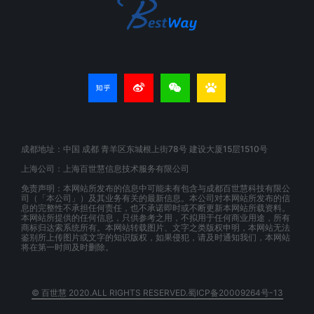
成都地址：中国 成都 青羊区东城根上街78号 建设大厦15层1510号
上海公司：上海百世慧信息技术服务有限公司
免责声明：本网站所发布的信息中可能未有包含与成都百世慧科技有限公
司（「本公司」）及其业务有关的最新信息。本公司对本网站所发布的信
息的完整性不承担任何责任，也不承诺即时或不断更新本网站所载资料。
本网站所提供的任何信息，只供参考之用，不拟用于任何商业用途，所有
商标归达索系统所有。本网站转载图片、文字之类版权申明，本网站无法
鉴别所上传图片或文字的知识版权，如果侵犯，请及时通知我们，本网站
将在第一时间及时删除。
© 百世慧 2020.ALL RIGHTS RESERVED.蜀ICP备20009264号-13