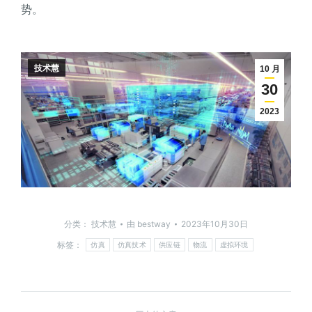
势。
技术慧
10 月
30
2023
分类：
技术慧
由
bestway
2023年10月30日
标签：
仿真
仿真技术
供应链
物流
虚拟环境