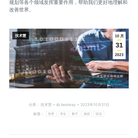
规划等各个领域发挥重要作用，帮助我们更好地理解和
改善世界。
技术慧
10 月
31
2023
分类：
技术慧
由
bestway
2023年10月31日
标签：
世界
孪生
数字
模拟
现实