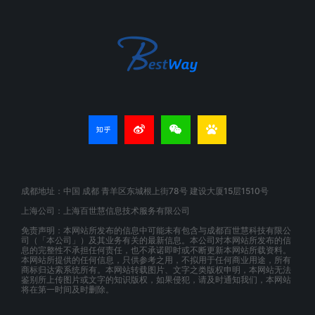
成都地址：中国 成都 青羊区东城根上街78号 建设大厦15层1510号
上海公司：上海百世慧信息技术服务有限公司
免责声明：本网站所发布的信息中可能未有包含与成都百世慧科技有限公
司（「本公司」）及其业务有关的最新信息。本公司对本网站所发布的信
息的完整性不承担任何责任，也不承诺即时或不断更新本网站所载资料。
本网站所提供的任何信息，只供参考之用，不拟用于任何商业用途，所有
商标归达索系统所有。本网站转载图片、文字之类版权申明，本网站无法
鉴别所上传图片或文字的知识版权，如果侵犯，请及时通知我们，本网站
将在第一时间及时删除。