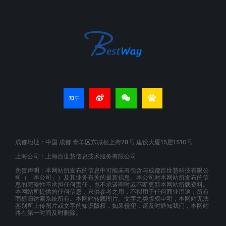
成都地址：中国 成都 青羊区东城根上街78号 建设大厦15层1510号
上海公司：上海百世慧信息技术服务有限公司
免责声明：本网站所发布的信息中可能未有包含与成都百世慧科技有限公
司（「本公司」）及其业务有关的最新信息。本公司对本网站所发布的信
息的完整性不承担任何责任，也不承诺即时或不断更新本网站所载资料。
本网站所提供的任何信息，只供参考之用，不拟用于任何商业用途，所有
商标归达索系统所有。本网站转载图片、文字之类版权申明，本网站无法
鉴别所上传图片或文字的知识版权，如果侵犯，请及时通知我们，本网站
将在第一时间及时删除。