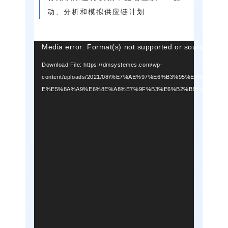
动、分析和模拟供应链计划
Video
Media error: Format(s) not supported or source(s) no
Player
Download File: https://dmsystemes.com/wp-
content/uploads/2021/08/%E7%AE%97%E6%B3%95%E4%
E%E5%8A%A9%E6%8E%A8%E7%9F%B3%E6%B2%B9%E8%A1%8