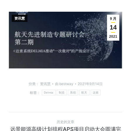
资讯慧
9 月
14
2021
分类：
资讯慧
由
bestway
2021年9月14日
标签：
Delmia
制造
系统
航天
达索
历史的文章
远景能源高级计划排程APS项目启动大会圆满完