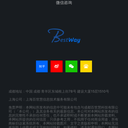
微信咨询
成都地址：中国 成都 青羊区东城根上街78号 建设大厦15层1510号
上海公司：上海百世慧信息技术服务有限公司
免责声明：本网站所发布的信息中可能未有包含与成都百世慧科技有限公
司（「本公司」）及其业务有关的最新信息。本公司对本网站所发布的信
息的完整性不承担任何责任，也不承诺即时或不断更新本网站所载资料。
本网站所提供的任何信息，只供参考之用，不拟用于任何商业用途，所有
商标归达索系统所有。本网站转载图片、文字之类版权申明，本网站无法
鉴别所上传图片或文字的知识版权，如果侵犯，请及时通知我们，本网站