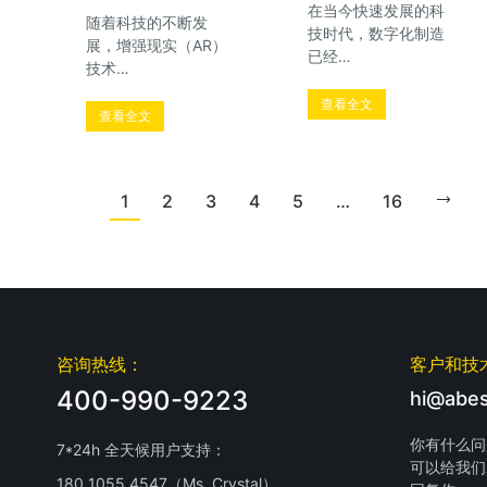
在当今快速发展的科
随着科技的不断发
技时代，数字化制造
展，增强现实（AR）
已经…
技术…
查看全文
查看全文
1
2
3
4
5
…
16
咨询热线：
客户和技
400-990-9223
hi@abes
你有什么问
7*24h 全天候用户支持：
可以给我们
180 1055 4547（Ms. Crystal）