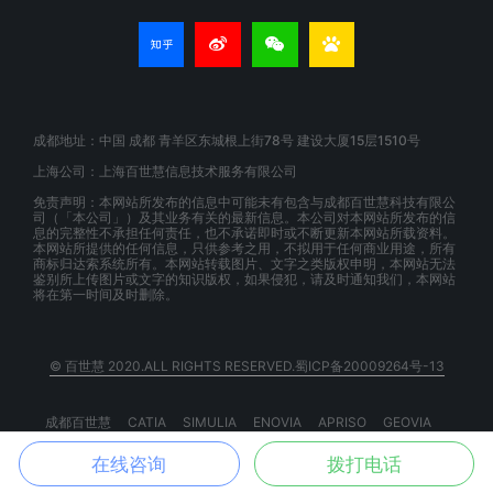
成都地址：中国 成都 青羊区东城根上街78号 建设大厦15层1510号
上海公司：上海百世慧信息技术服务有限公司
免责声明：本网站所发布的信息中可能未有包含与成都百世慧科技有限公
司（「本公司」）及其业务有关的最新信息。本公司对本网站所发布的信
息的完整性不承担任何责任，也不承诺即时或不断更新本网站所载资料。
本网站所提供的任何信息，只供参考之用，不拟用于任何商业用途，所有
商标归达索系统所有。本网站转载图片、文字之类版权申明，本网站无法
鉴别所上传图片或文字的知识版权，如果侵犯，请及时通知我们，本网站
将在第一时间及时删除。
© 百世慧 2020.ALL RIGHTS RESERVED.蜀ICP备20009264号-13
成都百世慧
CATIA
SIMULIA
ENOVIA
APRISO
GEOVIA
BIOVIA
EXALEAD
3DSPACEX
3DEXPERIENCE
在线咨询
拨打电话