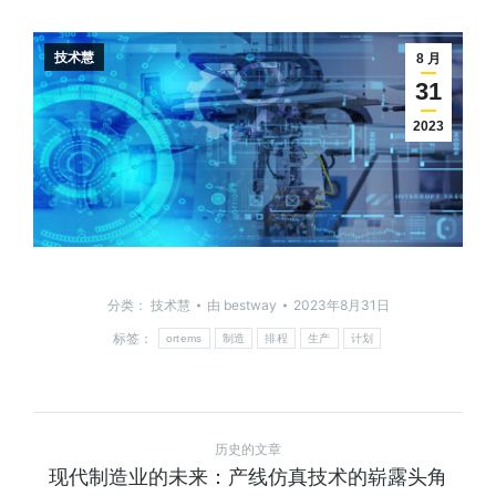
技术慧
8 月
31
2023
分类：
技术慧
由
bestway
2023年8月31日
标签：
ortems
制造
排程
生产
计划
历史的文章
现代制造业的未来：产线仿真技术的崭露头角