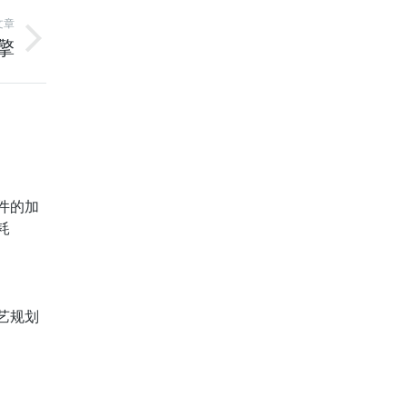
文章
擎
件的加
耗
艺规划