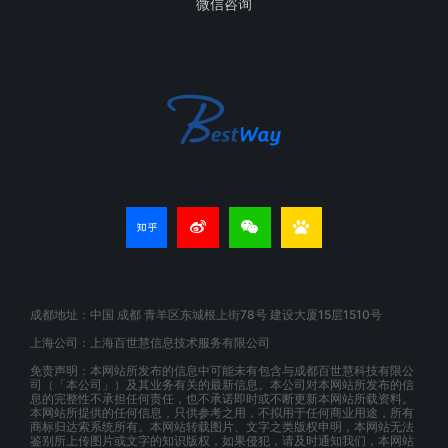
微信咨询
成都地址：中国 成都 青羊区东城根上街78号 建设大厦15层1510号
上海公司：上海百世慧信息技术服务有限公司
免责声明：本网站所发布的信息中可能未有包含与成都百世慧科技有限公
司（「本公司」）及其业务有关的最新信息。本公司对本网站所发布的信
息的完整性不承担任何责任，也不承诺即时或不断更新本网站所载资料。
本网站所提供的任何信息，只供参考之用，不拟用于任何商业用途，所有
商标归达索系统所有。本网站转载图片、文字之类版权申明，本网站无法
鉴别所上传图片或文字的知识版权，如果侵犯，请及时通知我们，本网站