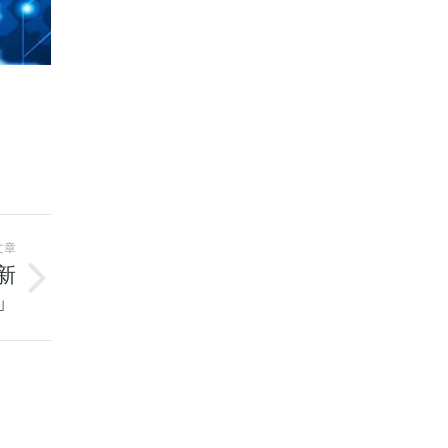
文章
新
」