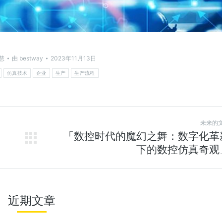
慧
由
bestway
2023年11月13日
仿真技术
企业
生产
生产流程
未来的
「数控时代的魔幻之舞：数字化革
下的数控仿真奇观
近期文章