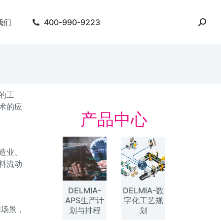
我们
400-990-9223
的工
术的应
产品中心
造业、
料流动
DELMIA-
DELMIA-数
APS生产计
字化工艺规
同场景，
划与排程
划