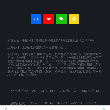
成都地址：中国 成都 青羊区东城根上街78号 建设大厦15层1510号
上海公司：上海百世慧信息技术服务有限公司
免责声明：本网站所发布的信息中可能未有包含与成都百世慧科技有限公
司（「本公司」）及其业务有关的最新信息。本公司对本网站所发布的信
息的完整性不承担任何责任，也不承诺即时或不断更新本网站所载资料。
本网站所提供的任何信息，只供参考之用，不拟用于任何商业用途，所有
商标归达索系统所有。本网站转载图片、文字之类版权申明，本网站无法
鉴别所上传图片或文字的知识版权，如果侵犯，请及时通知我们，本网站
将在第一时间及时删除。
© 百世慧 2020.ALL RIGHTS RESERVED.蜀ICP备20009264号-13
成都百世慧
CATIA
SIMULIA
ENOVIA
APRISO
GEOVIA
BIOVIA
EXALEAD
3DSPACEX
3DEXPERIENCE