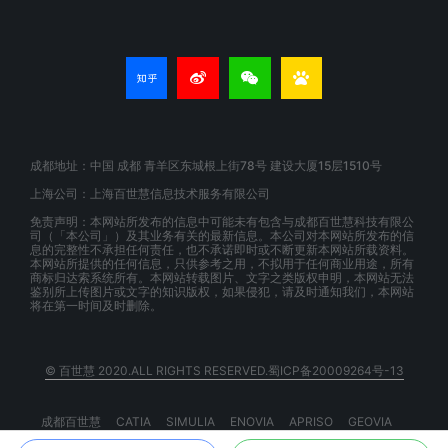
成都地址：中国 成都 青羊区东城根上街78号 建设大厦15层1510号
上海公司：上海百世慧信息技术服务有限公司
免责声明：本网站所发布的信息中可能未有包含与成都百世慧科技有限公
司（「本公司」）及其业务有关的最新信息。本公司对本网站所发布的信
息的完整性不承担任何责任，也不承诺即时或不断更新本网站所载资料。
本网站所提供的任何信息，只供参考之用，不拟用于任何商业用途，所有
商标归达索系统所有。本网站转载图片、文字之类版权申明，本网站无法
鉴别所上传图片或文字的知识版权，如果侵犯，请及时通知我们，本网站
将在第一时间及时删除。
© 百世慧 2020.ALL RIGHTS RESERVED.蜀ICP备20009264号-13
成都百世慧
CATIA
SIMULIA
ENOVIA
APRISO
GEOVIA
BIOVIA
EXALEAD
3DSPACEX
3DEXPERIENCE