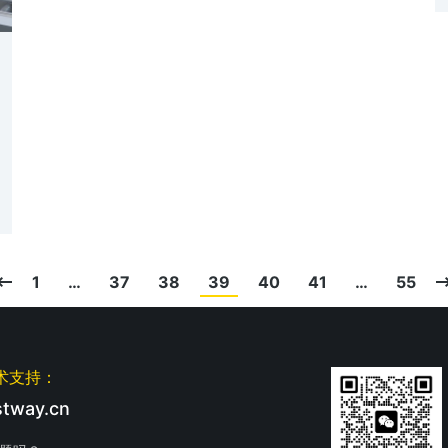
1
…
37
38
39
40
41
…
55
术支持：
tway.cn