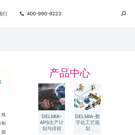
我们
400-990-9223
产品中心
？
客
丝线
DELMIA-
DELMIA-数
APS生产计
字化工艺规
和制
划与排程
划
、园