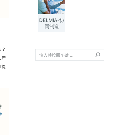
DELMIA-协
同制造
峰？
生产
d提
著
生