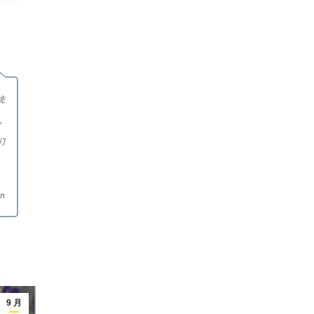
统
，
们
n
9 月