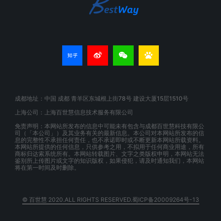
成都地址：中国 成都 青羊区东城根上街78号 建设大厦15层1510号
上海公司：上海百世慧信息技术服务有限公司
免责声明：本网站所发布的信息中可能未有包含与成都百世慧科技有限公
司（「本公司」）及其业务有关的最新信息。本公司对本网站所发布的信
息的完整性不承担任何责任，也不承诺即时或不断更新本网站所载资料。
本网站所提供的任何信息，只供参考之用，不拟用于任何商业用途，所有
商标归达索系统所有。本网站转载图片、文字之类版权申明，本网站无法
鉴别所上传图片或文字的知识版权，如果侵犯，请及时通知我们，本网站
将在第一时间及时删除。
© 百世慧 2020.ALL RIGHTS RESERVED.蜀ICP备20009264号-13