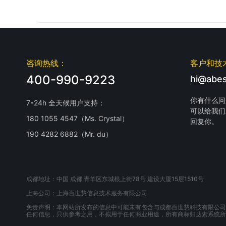
咨询热线：
客户和技
400-990-9223
hi@abes
你有什么问
7*24h 全天候用户支持：
可以给我们
180 1055 4547（Ms. Crystal）
回复你。
190 4282 6882（Mr. du）
成都地址：中国 成都 青羊区东城根上街78号 建设大厦15层1510号
上海公司：上海百世慧信息技术服务有限公司
免责声明：本网站所发布的信息中可能未有包含与成都百世慧科技有限公司
任何信息，只供参考之用，不拟用于任何商业用途，所有商标归达索系统所