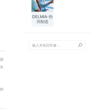
DELMIA-协
同制造
国
头
的