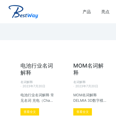
产品
亮点
电池行业名词
MOM名词解
解释
释
解决方案
虚拟联调解决方案
名词解释
名词解释
2023年7月20日
2023年7月20日
品生命周期和生产生命
虚拟联调 虚拟联调优势： 减少虚拟调
电池行业名词解释 常
MOM名词解释
时间 减少产线搭建时的错误和返工 提
见名词 充电（Cha…
DELMIA 3D数字模…
产线质量和可靠的plc代码 验证多…
查看全文
查看全文
了解方案