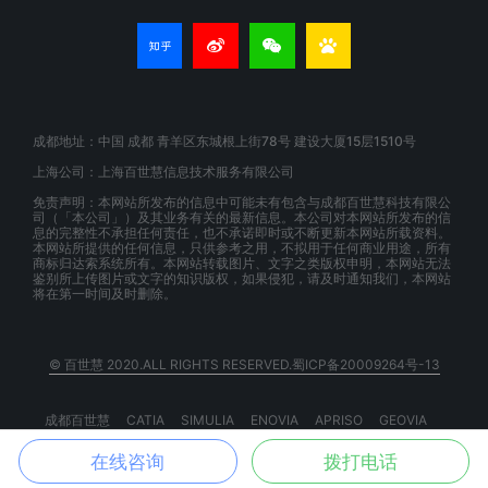
成都地址：中国 成都 青羊区东城根上街78号 建设大厦15层1510号
上海公司：上海百世慧信息技术服务有限公司
免责声明：本网站所发布的信息中可能未有包含与成都百世慧科技有限公
司（「本公司」）及其业务有关的最新信息。本公司对本网站所发布的信
息的完整性不承担任何责任，也不承诺即时或不断更新本网站所载资料。
本网站所提供的任何信息，只供参考之用，不拟用于任何商业用途，所有
商标归达索系统所有。本网站转载图片、文字之类版权申明，本网站无法
鉴别所上传图片或文字的知识版权，如果侵犯，请及时通知我们，本网站
将在第一时间及时删除。
© 百世慧 2020.ALL RIGHTS RESERVED.蜀ICP备20009264号-13
成都百世慧
CATIA
SIMULIA
ENOVIA
APRISO
GEOVIA
BIOVIA
EXALEAD
3DSPACEX
3DEXPERIENCE
在线咨询
拨打电话