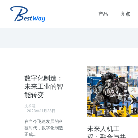
产品
亮点
数字化制造：
未来工业的智
能转变
解决方案
虚拟联调解决方案
技术慧
品生命周期和生产生命
虚拟联调 虚拟联调优势： 减少虚拟调
2023年11月23日
时间 减少产线搭建时的错误和返工 提
在当今飞速发展的科
产线质量和可靠的plc代码 验证多…
未来人机工
技时代，数字化制造
正成…
程：融合与共
了解方案