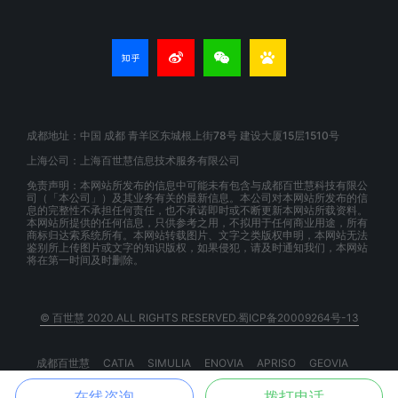
成都地址：中国 成都 青羊区东城根上街78号 建设大厦15层1510号
上海公司：上海百世慧信息技术服务有限公司
免责声明：本网站所发布的信息中可能未有包含与成都百世慧科技有限公
司（「本公司」）及其业务有关的最新信息。本公司对本网站所发布的信
息的完整性不承担任何责任，也不承诺即时或不断更新本网站所载资料。
本网站所提供的任何信息，只供参考之用，不拟用于任何商业用途，所有
商标归达索系统所有。本网站转载图片、文字之类版权申明，本网站无法
鉴别所上传图片或文字的知识版权，如果侵犯，请及时通知我们，本网站
将在第一时间及时删除。
© 百世慧 2020.ALL RIGHTS RESERVED.蜀ICP备20009264号-13
成都百世慧
CATIA
SIMULIA
ENOVIA
APRISO
GEOVIA
BIOVIA
EXALEAD
3DSPACEX
3DEXPERIENCE
在线咨询
拨打电话