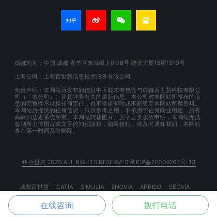
成都地址：中国 成都 青羊区东城根上街78号 建设大厦15层1510号
上海公司：上海百世慧信息技术服务有限公司
免责声明：本网站所发布的信息中可能未有包含与成都百世慧科技有限公
司（「本公司」）及其业务有关的最新信息。本公司对本网站所发布的信
息的完整性不承担任何责任，也不承诺即时或不断更新本网站所载资料。
本网站所提供的任何信息，只供参考之用，不拟用于任何商业用途，所有
商标归达索系统所有。本网站转载图片、文字之类版权申明，本网站无法
鉴别所上传图片或文字的知识版权，如果侵犯，请及时通知我们，本网站
将在第一时间及时删除。
© 百世慧 2020.ALL RIGHTS RESERVED.蜀ICP备20009264号-13
成都百世慧
CATIA
SIMULIA
ENOVIA
APRISO
GEOVIA
BIOVIA
EXALEAD
3DSPACEX
3DEXPERIENCE
在线咨询
拨打电话