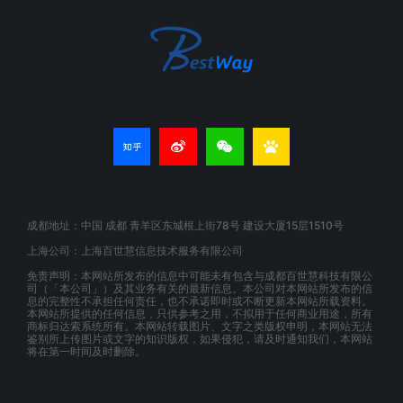
成都地址：中国 成都 青羊区东城根上街78号 建设大厦15层1510号
上海公司：上海百世慧信息技术服务有限公司
免责声明：本网站所发布的信息中可能未有包含与成都百世慧科技有限公
司（「本公司」）及其业务有关的最新信息。本公司对本网站所发布的信
息的完整性不承担任何责任，也不承诺即时或不断更新本网站所载资料。
本网站所提供的任何信息，只供参考之用，不拟用于任何商业用途，所有
商标归达索系统所有。本网站转载图片、文字之类版权申明，本网站无法
鉴别所上传图片或文字的知识版权，如果侵犯，请及时通知我们，本网站
将在第一时间及时删除。