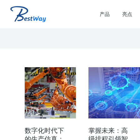
产品
亮点
解决方案
虚拟联调解决方案
品生命周期和生产生命
虚拟联调 虚拟联调优势： 减少虚拟调
时间 减少产线搭建时的错误和返工 提
产线质量和可靠的plc代码 验证多…
数字化时代下
掌握未来：高
的生产仿真：
级排程引领智
了解方案