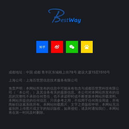
成都地址：中国 成都 青羊区东城根上街78号 建设大厦15层1510号
上海公司：上海百世慧信息技术服务有限公司
免责声明：本网站所发布的信息中可能未有包含与成都百世慧科技有限公
司（「本公司」）及其业务有关的最新信息。本公司对本网站所发布的信
息的完整性不承担任何责任，也不承诺即时或不断更新本网站所载资料。
本网站所提供的任何信息，只供参考之用，不拟用于任何商业用途，所有
商标归达索系统所有。本网站转载图片、文字之类版权申明，本网站无法
鉴别所上传图片或文字的知识版权，如果侵犯，请及时通知我们，本网站
将在第一时间及时删除。