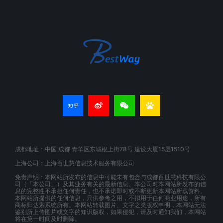
成都地址：中国 成都 青羊区东城根上街78号 建设大厦15层1510号
上海公司：上海百世慧信息技术服务有限公司
免责声明：本网站所发布的信息中可能未有包含与成都百世慧科技有限公
司（「本公司」）及其业务有关的最新信息。本公司对本网站所发布的信
息的完整性不承担任何责任，也不承诺即时或不断更新本网站所载资料。
本网站所提供的任何信息，只供参考之用，不拟用于任何商业用途，所有
商标归达索系统所有。本网站转载图片、文字之类版权申明，本网站无法
鉴别所上传图片或文字的知识版权，如果侵犯，请及时通知我们，本网站
将在第一时间及时删除。