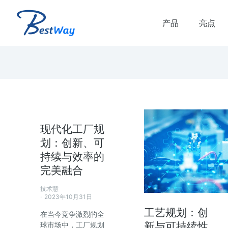
产品
亮点
现代化工厂规
划：创新、可
持续与效率的
解决方案
虚拟联调解决方案
完美融合
品生命周期和生产生命
虚拟联调 虚拟联调优势： 减少虚拟调
技术慧
时间 减少产线搭建时的错误和返工 提
2023年10月31日
产线质量和可靠的plc代码 验证多…
工艺规划：创
在当今竞争激烈的全
新与可持续性
球市场中，工厂规划
了解方案