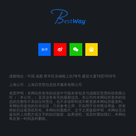
成都地址：中国 成都 青羊区东城根上街78号 建设大厦15层1510号
上海公司：上海百世慧信息技术服务有限公司
免责声明：本网站所发布的信息中可能未有包含与成都百世慧科技有限公
司（「本公司」）及其业务有关的最新信息。本公司对本网站所发布的信
息的完整性不承担任何责任，也不承诺即时或不断更新本网站所载资料。
本网站所提供的任何信息，只供参考之用，不拟用于任何商业用途，所有
商标归达索系统所有。本网站转载图片、文字之类版权申明，本网站无法
鉴别所上传图片或文字的知识版权，如果侵犯，请及时通知我们，本网站
将在第一时间及时删除。