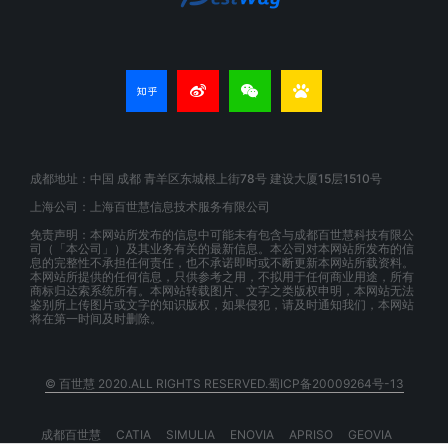
成都地址：中国 成都 青羊区东城根上街78号 建设大厦15层1510号
上海公司：上海百世慧信息技术服务有限公司
免责声明：本网站所发布的信息中可能未有包含与成都百世慧科技有限公
司（「本公司」）及其业务有关的最新信息。本公司对本网站所发布的信
息的完整性不承担任何责任，也不承诺即时或不断更新本网站所载资料。
本网站所提供的任何信息，只供参考之用，不拟用于任何商业用途，所有
商标归达索系统所有。本网站转载图片、文字之类版权申明，本网站无法
鉴别所上传图片或文字的知识版权，如果侵犯，请及时通知我们，本网站
将在第一时间及时删除。
© 百世慧 2020.ALL RIGHTS RESERVED.蜀ICP备20009264号-13
成都百世慧
CATIA
SIMULIA
ENOVIA
APRISO
GEOVIA