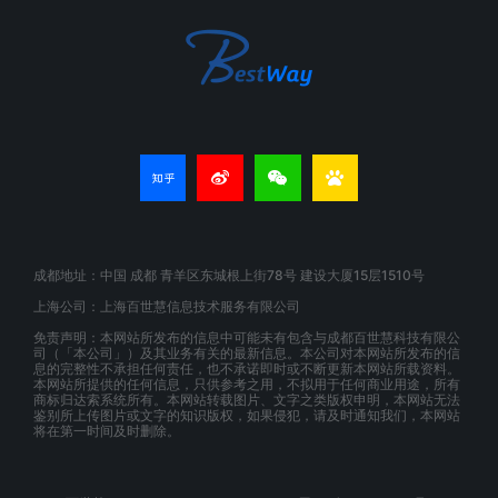
成都地址：中国 成都 青羊区东城根上街78号 建设大厦15层1510号
上海公司：上海百世慧信息技术服务有限公司
免责声明：本网站所发布的信息中可能未有包含与成都百世慧科技有限公
司（「本公司」）及其业务有关的最新信息。本公司对本网站所发布的信
息的完整性不承担任何责任，也不承诺即时或不断更新本网站所载资料。
本网站所提供的任何信息，只供参考之用，不拟用于任何商业用途，所有
商标归达索系统所有。本网站转载图片、文字之类版权申明，本网站无法
鉴别所上传图片或文字的知识版权，如果侵犯，请及时通知我们，本网站
将在第一时间及时删除。